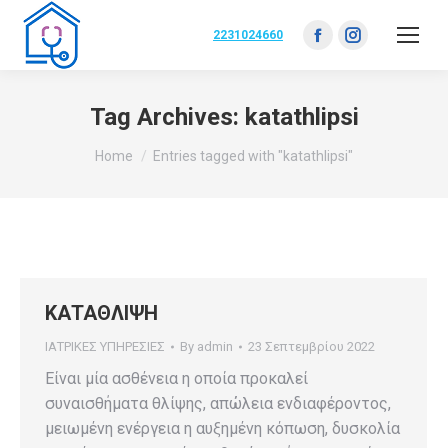
2231024660
Facebook
Instagram
page
page
opens
opens
Tag Archives:
katathlipsi
in
in
You are here:
Home
Entries tagged with "katathlipsi"
new
new
window
window
ΚΑΤΑΘΛΙΨΗ
ΙΑΤΡΙΚΕΣ ΥΠΗΡΕΣΙΕΣ
By
admin
23 Σεπτεμβρίου 2022
Είναι μία ασθένεια η οποία προκαλεί
συναισθήματα θλίψης, απώλεια ενδιαφέροντος,
μειωμένη ενέργεια η αυξημένη κόπωση, δυσκολία