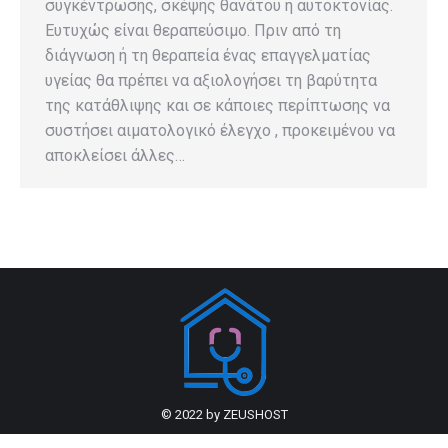
συγκέντρωσης, σκέψης θανάτου ή αυτοκτονίας.
Ευτυχώς είναι θεραπεύσιμο. Πριν από τη
διάγνωση ή τη θεραπεία ένας επαγγελματίας
υγείας θα πρέπει να αξιολογήσει τη βαρύτητα
της κατάθλιψης και σε κάποιες περίπτωσης να
συστήσει αιματολογικό έλεγχο , προκειμένου να
αποκλείσει άλλες…
© 2022 by
ZEUSHOST