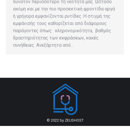
δυνατόν περισσότερο τη νεότητά μας. Ωστόσο
ακόμη και με την πιο προσεκτική φροντίδα αργά
ή γρήγορα εμφανίζονται ρυτίδες. Η στιγμή της
εμφάνισής τους καθορίζεται από διάφορους
παράγοντες όπως: κληρονομικότητα, βαθμός
δραστηριότητας των εκφράσεων, κακές
συνήθειες. Ανεξάρτητα από…
© 2022 by
ZEUSHOST