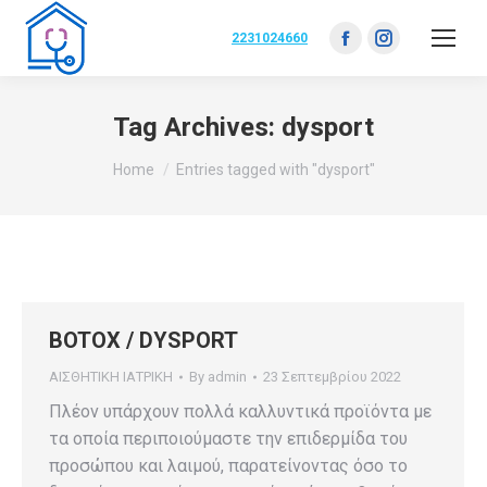
2231024660
Facebook
Instagram
page
page
opens
opens
Tag Archives:
dysport
in
in
You are here:
Home
Entries tagged with "dysport"
new
new
window
window
BOTOX / DYSPORT
ΑΙΣΘΗΤΙΚΗ ΙΑΤΡΙΚΗ
By
admin
23 Σεπτεμβρίου 2022
Πλέον υπάρχουν πολλά καλλυντικά προϊόντα με
τα οποία περιποιούμαστε την επιδερμίδα του
προσώπου και λαιμού, παρατείνοντας όσο το